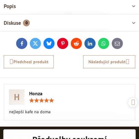
Popis
Diskuse
0
Facebook
Twitter
Bluesky
Pinterest
Reddit
LinkedIn
WhatsApp
E-
mail
Předchozí produkt
Následující produkt
Honza
H
Hodnocení:
5
/
nejlepší kafe na doma
5