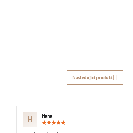
Následující produkt
Hana
H
ocení:
Hodnocení:
5
/