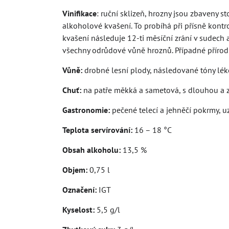
Vinifikace
: ruční sklizeň, hrozny jsou zbaveny s
alkoholové kvašení. To probíhá při přísně kontro
kvašení následuje 12-ti měsíční zrání v sudech a 
všechny odrůdové vůně hroznů. Případné přírodn
Vůně:
drobné lesní plody, následované tóny lék
Chuť:
na patře měkká a sametová, s dlouhou a z
Gastronomie:
pečené telecí a jehněčí pokrmy, u
Teplota servírování:
16 – 18 °C
Obsah alkoholu:
13,5 %
Objem:
0,75 l
Označení:
IGT
Kyselost:
5,5 g/l