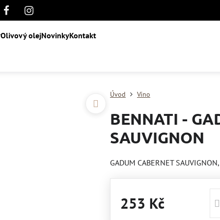
Olivový olej
Novinky
Kontakt
Úvod
Víno
BENNATI - G
SAUVIGNON
GADUM CABERNET SAUVIGNON, červ
253 Kč