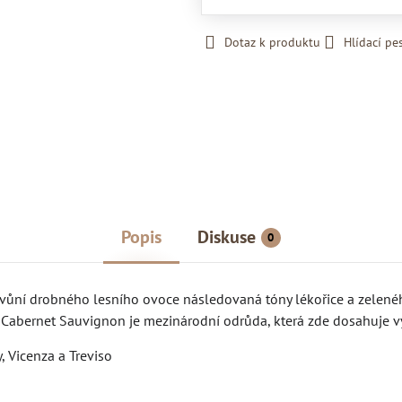
Dotaz k produktu
Hlídací pe
Popis
Diskuse
0
vůní drobného lesního ovoce následovaná tóny lékořice a zeleného 
. Cabernet Sauvignon je mezinárodní odrůda, která zde dosahuje vy
, Vicenza a Treviso