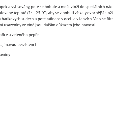
topek a vylisovány, poté se bobule a mošt vloží do speciálních nádr
lované teplotě (24 - 25 °C), aby se z bobulí získaly ovocnější slo
barikových sudech a poté rafinace v oceli a v lahvích. Víno se filt
í usazeniny ve víně jsou dalším důkazem jeho pravosti.
ořice a zeleného pepře
ajímavou perzistencí
zeniny