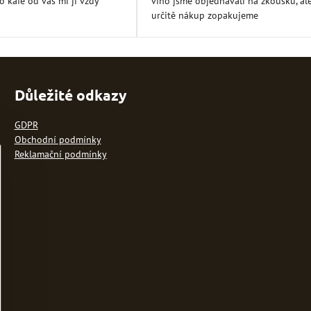
 to kafe od vás mi ji vždy
víno jsme objednávali na zkoušku, al
5
5
určitě nákup zopakujeme
Důležité odkazy
GDPR
Obchodní podmínky
Reklamační podmínky