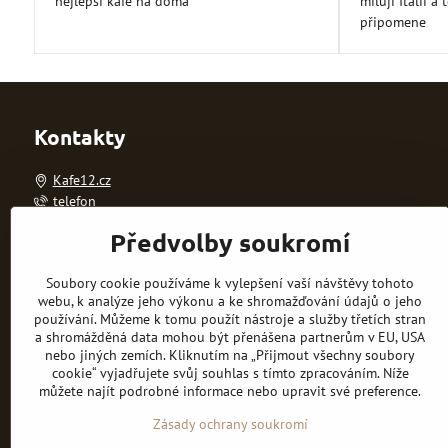
nejlepší kafe na doma
miluji Itálii a
5
připomene
Kontakty
Kafe12.cz
telefon
e-mail
Předvolby soukromí
Instagram
Facebook
Soubory cookie používáme k vylepšení vaší návštěvy tohoto
webu, k analýze jeho výkonu a ke shromažďování údajů o jeho
používání. Můžeme k tomu použít nástroje a služby třetích stran
© kafe12.cz
a shromážděná data mohou být přenášena partnerům v EU, USA
nebo jiných zemích. Kliknutím na „Přijmout všechny soubory
cookie“ vyjadřujete svůj souhlas s tímto zpracováním. Níže
Objednávky
můžete najít podrobné informace nebo upravit své preference.
Stav objednávky
Zásady ochrany soukromí