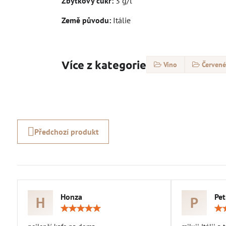
Zbytkový cukr:
3 g/l
Země původu:
Itálie
Více z kategorie
Víno
Červené
Předchozí produkt
Honza
Pet
H
P
Hodnocení:
5
/