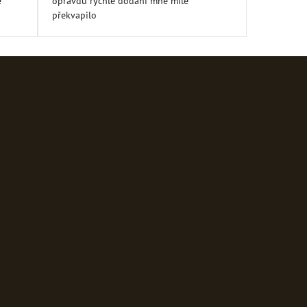
e
opravdu rychlé dodání mně mile
5
překvapilo