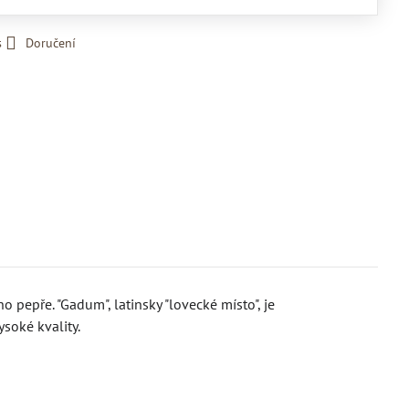
s
Doručení
pepře. "Gadum", latinsky "lovecké místo", je
soké kvality.