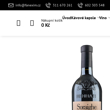
info@fanexim.cz
311 670 261
602 303 548
Úvod
Kávové kapsle
Víno
Nákupní košík
0 Kč